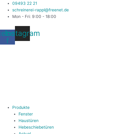
Zum
09493 22 21
Inhalt
schreinerei-rappl@freenet.de
springen
Mon - Fri: 9:00 - 18:00
cebook-
Instagram
f
Produkte
Fenster
Haustüren
Hebeschiebetüren
Actual